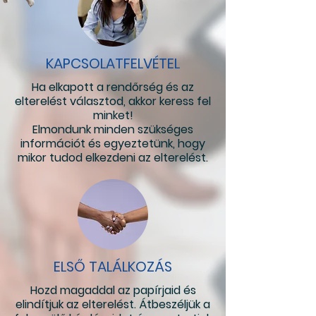
KAPCSOLATFELVÉTEL
Ha elkapott a rendőrség és az
elterelést választod, akkor keress fel
minket!
Elmondunk minden szükséges
információt és egyeztetünk, hogy
mikor tudod elkezdeni az elterelést.
ELSŐ TALÁLKOZÁS
Hozd magaddal az papírjaid és
elindítjuk az elterelést. Átbeszéljük a