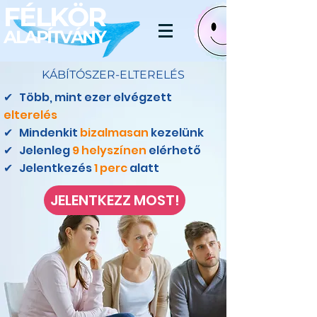
FÉLKÖR
ALAPÍTVÁNY
KÁBÍTÓSZER-ELTERELÉS
✔ Több, mint ezer elvégzett
elterelés
✔
Mindenkit
bizalmasan
kezelünk
✔
Jelenleg
9 helyszínen
elérhető
✔
Jelentkezés
1 perc
alatt
JELENTKEZZ MOST!