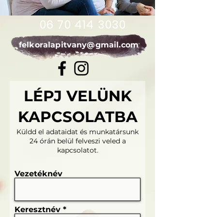
06 70 414 3030
felkoralapitvany@gmail.com
LÉPJ VELÜNK
KAPCSOLATBA
Küldd el adataidat és munkatársunk
24 órán belül felveszi veled a
kapcsolatot.
Vezetéknév
Keresztnév