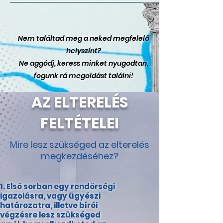
Nem találtad meg a neked megfelelő
helyszínt?
Ne aggódj, keress minket nyugodtan,
fogunk rá megoldást találni!
AZ ELTERELÉS
FELTÉTELEI
Mire lesz szükséged az elterelés
megkezdéséhez?
Első sorban egy rendőrségi
igazolásra, vagy ügyészi
határozatra, illetve bírói
végzésre lesz szükséged