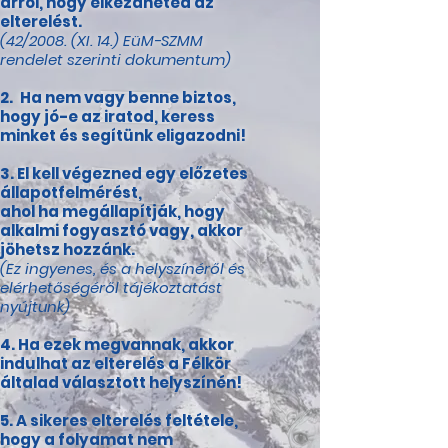
arról,
hogy elkezdheted az
elterelést.
(42/2008. (XI. 14.) EüM-SZMM
rendelet szerinti dokumentum)
Ha nem vagy benne biztos,
hogy jó-e az iratod, keress
minket és segítünk eligazodni!
El kell végezned egy előzetes
állapotfelmérést,
ahol ha megállapítják, hogy
alkalmi fogyasztó vagy, akkor
jöhetsz hozzánk.
(Ez ingyenes, és a helyszínéről és
elérhetőségéről tájékoztatást
nyújtunk)
Ha ezek megvannak, akkor
indulhat az elterelés a Félkör
általad választott helyszínén!
A sikeres elterelés feltétele,
hogy a folyamat nem