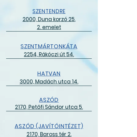
SZENTENDRE
2000, Duna korzó 25.
2. emelet
SZENTMÁRTONKÁTA
2254, Rákóczi út 54.
HATVAN
3000, Madách utca 14.
ASZÓD
2170, Petőfi Sándor utca 5.
ASZÓD (JAVÍTÓINTÉZET)
2170, Baross tér 2.