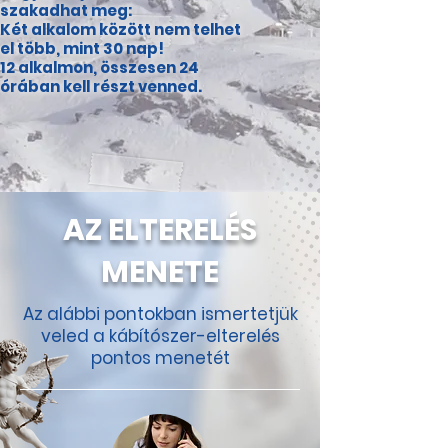
szakadhat meg:
Két alkalom között nem telhet
el több, mint 30 nap!
12 alkalmon, összesen 24
órában kell részt venned.
AZ ELTERELÉS
MENETE
Az alábbi pontokban ismertetjük
veled a kábítószer-elterelés
pontos menetét