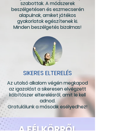
szabottak. A módszerek
beszélgetésen és eszmecserén
alapulnak, amiket játékos
gyakorlatok egészítenek ki.
Minden beszélgetés bizalmas!
SIKERES ELTERELÉS
Az utolsó alkalom végén megkapod
az igazolást a sikeresen elvégzett
kábítószer elterelésről, amit le kell
adnod.
Gratulálunk a második esélyedhez!
A FÉLKÖRRŐL