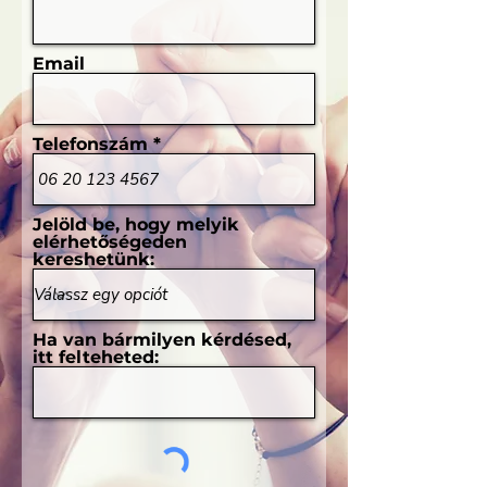
Email
Telefonszám
Jelöld be, hogy melyik
elérhetőségeden
kereshetünk:
Ha van bármilyen kérdésed,
itt felteheted: