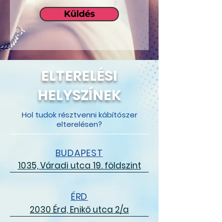
Küldés
ELTERELÉSI
HELYSZÍNEK
Hol tudok résztvenni kábítószer
elterelésen?
BUDAPEST
1035, Váradi utca 19. földszint
ÉRD
2030 Érd, Enikő utca 2/a