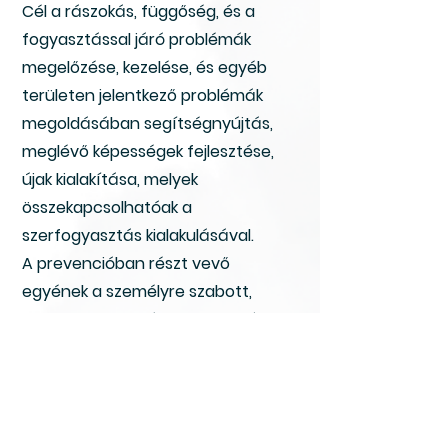
Cél a rászokás, függőség, és a
fogyasztással járó problémák
megelőzése, kezelése, és egyéb
területen jelentkező problémák
megoldásában segítségnyújtás,
meglévő képességek fejlesztése,
újak kialakítása, melyek
összekapcsolhatóak a
szerfogyasztás kialakulásával.
A prevencióban részt vevő
egyének a személyre szabott,
holisztikus szemléleten alapuló
ellátásunk révén olyan ellátásban
részesülnek, amelyre valóban
szükségük van.
Alapítványunk tevékenységét több