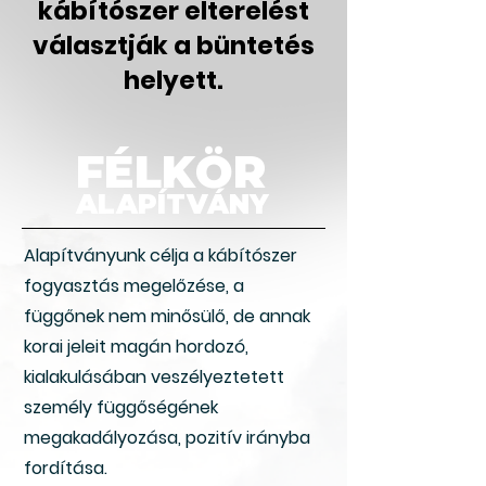
kábítószer elterelést
választják a büntetés
helyett.
FÉLKÖR
ALAPÍTVÁNY
Alapítványunk célja a kábítószer
fogyasztás megelőzése, a
függőnek nem minősülő, de annak
korai jeleit magán hordozó,
kialakulásában veszélyeztetett
személy függőségének
megakadályozása, pozitív irányba
fordítása.