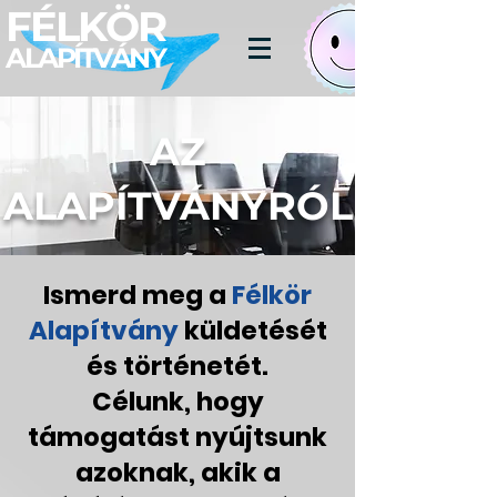
FÉLKÖR
ALAPÍTVÁNY
AZ
ALAPÍTVÁNYRÓL
Ismerd meg a
Félkör
Alapítvány
küldetését
és történetét.
Célunk, hogy
támogatást nyújtsunk
azoknak, akik a